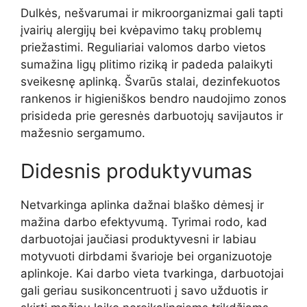
Dulkės, nešvarumai ir mikroorganizmai gali tapti
įvairių alergijų bei kvėpavimo takų problemų
priežastimi. Reguliariai valomos darbo vietos
sumažina ligų plitimo riziką ir padeda palaikyti
sveikesnę aplinką. Švarūs stalai, dezinfekuotos
rankenos ir higieniškos bendro naudojimo zonos
prisideda prie geresnės darbuotojų savijautos ir
mažesnio sergamumo.
Didesnis produktyvumas
Netvarkinga aplinka dažnai blaško dėmesį ir
mažina darbo efektyvumą. Tyrimai rodo, kad
darbuotojai jaučiasi produktyvesni ir labiau
motyvuoti dirbdami švarioje bei organizuotoje
aplinkoje. Kai darbo vieta tvarkinga, darbuotojai
gali geriau susikoncentruoti į savo užduotis ir