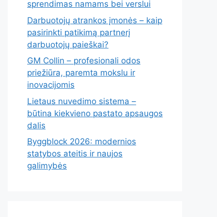
sprendimas namams bei verslui
Darbuotojų atrankos įmonės – kaip
pasirinkti patikimą partnerį
darbuotojų paieškai?
GM Collin – profesionali odos
priežiūra, paremta mokslu ir
inovacijomis
Lietaus nuvedimo sistema –
būtina kiekvieno pastato apsaugos
dalis
Byggblock 2026: modernios
statybos ateitis ir naujos
galimybės