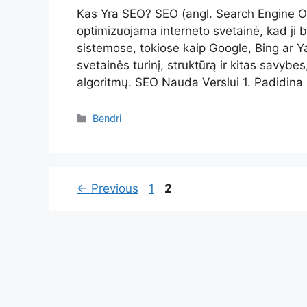
Kas Yra SEO? SEO (angl. Search Engine Op
optimizuojama interneto svetainė, kad ji 
sistemose, tokiose kaip Google, Bing ar Ya
svetainės turinį, struktūrą ir kitas savyb
algoritmų. SEO Nauda Verslui 1. Padidin
Kategorijos
Bendri
Page
Page
←
Previous
1
2