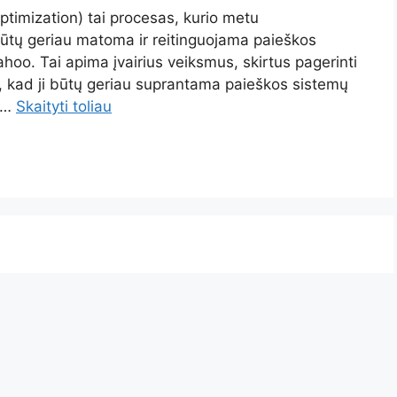
timization) tai procesas, kurio metu
būtų geriau matoma ir reitinguojama paieškos
hoo. Tai apima įvairius veiksmus, skirtus pagerinti
es, kad ji būtų geriau suprantama paieškos sistemų
a …
Skaityti toliau