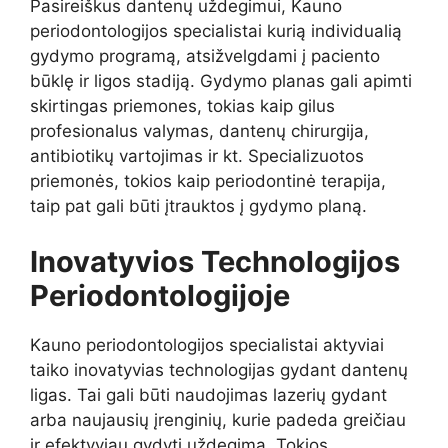
Pasireiškus dantenų uždegimui, Kauno
periodontologijos specialistai kurią individualią
gydymo programą, atsižvelgdami į paciento
būklę ir ligos stadiją. Gydymo planas gali apimti
skirtingas priemones, tokias kaip gilus
profesionalus valymas, dantenų chirurgija,
antibiotikų vartojimas ir kt. Specializuotos
priemonės, tokios kaip periodontinė terapija,
taip pat gali būti įtrauktos į gydymo planą.
Inovatyvios Technologijos
Periodontologijoje
Kauno periodontologijos specialistai aktyviai
taiko inovatyvias technologijas gydant dantenų
ligas. Tai gali būti naudojimas lazerių gydant
arba naujausių įrenginių, kurie padeda greičiau
ir efektyviau gydyti uždegimą. Tokios