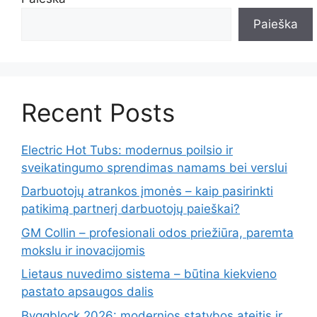
Paieška
Recent Posts
Electric Hot Tubs: modernus poilsio ir
sveikatingumo sprendimas namams bei verslui
Darbuotojų atrankos įmonės – kaip pasirinkti
patikimą partnerį darbuotojų paieškai?
GM Collin – profesionali odos priežiūra, paremta
mokslu ir inovacijomis
Lietaus nuvedimo sistema – būtina kiekvieno
pastato apsaugos dalis
Byggblock 2026: modernios statybos ateitis ir