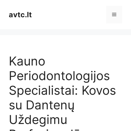
Pereiti
prie
avtc.lt
Meniu
turinio
Kauno
Periodontologijos
Specialistai: Kovos
su Dantenų
Uždegimu