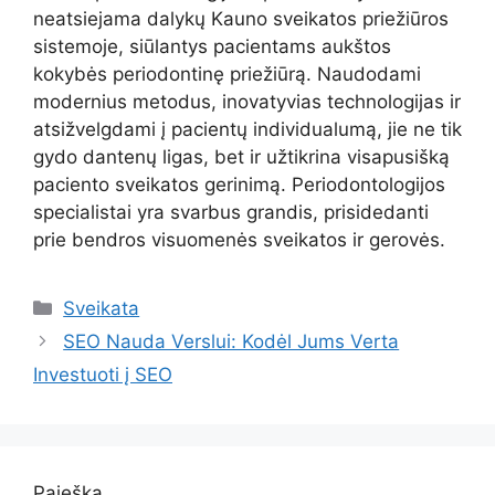
neatsiejama dalykų Kauno sveikatos priežiūros
sistemoje, siūlantys pacientams aukštos
kokybės periodontinę priežiūrą. Naudodami
modernius metodus, inovatyvias technologijas ir
atsižvelgdami į pacientų individualumą, jie ne tik
gydo dantenų ligas, bet ir užtikrina visapusišką
paciento sveikatos gerinimą. Periodontologijos
specialistai yra svarbus grandis, prisidedanti
prie bendros visuomenės sveikatos ir gerovės.
Kategorijos
Sveikata
SEO Nauda Verslui: Kodėl Jums Verta
Investuoti į SEO
Paieška