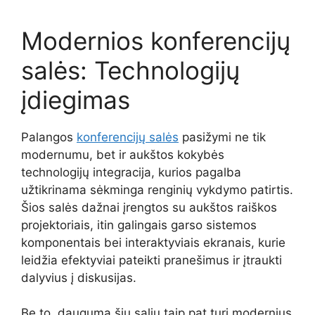
Modernios konferencijų
salės: Technologijų
įdiegimas
Palangos
konferencijų salės
pasižymi ne tik
modernumu, bet ir aukštos kokybės
technologijų integracija, kurios pagalba
užtikrinama sėkminga renginių vykdymo patirtis.
Šios salės dažnai įrengtos su aukštos raiškos
projektoriais, itin galingais garso sistemos
komponentais bei interaktyviais ekranais, kurie
leidžia efektyviai pateikti pranešimus ir įtraukti
dalyvius į diskusijas.
Be to, dauguma šių salių taip pat turi modernius