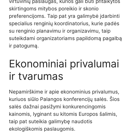
virtuvinių paslaugas, kurios gali būti pritaikytos
skirtingoms mitybos poreikio ir skonio
preferencijoms. Taip pat yra galimybė įdarbinti
specialius renginių koordinatorius, kurie padės
su renginio planavimu ir organizavimu, taip
suteikdami organizatoriams papildomą pagalbą
ir patogumą.
Ekonominiai privalumai
ir tvarumas
Nepamirškime ir apie ekonominius privalumus,
kuriuos siūlo Palangos konferencijų salės. Šios
salės dažnai pasižymi konkurencingomis
kainomis, lyginant su kitomis Europos šalimis,
taip pat suteikia galimybę naudotis
ekologiškomis paslaugomis.