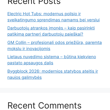
Recent Posts
Electric Hot Tubs: modernus poilsio ir
sveikatingumo sprendimas namams bei verslui
Darbuotojų atrankos įmonės – kaip pasirinkti
patikimą partnerį darbuotojų paieškai?
GM Collin – profesionali odos priežiūra, paremta
mokslu ir inovacijomis
Lietaus nuvedimo sistema – būtina kiekvieno
pastato apsaugos dalis
Byggblock 2026: modernios statybos ateitis ir
naujos galimybės
Recent Comments