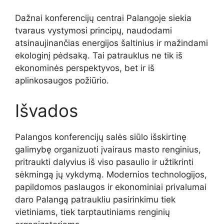
Dažnai konferencijų centrai Palangoje siekia
tvaraus vystymosi principų, naudodami
atsinaujinančias energijos šaltinius ir mažindami
ekologinį pėdsaką. Tai patrauklus ne tik iš
ekonominės perspektyvos, bet ir iš
aplinkosaugos požiūrio.
Išvados
Palangos konferencijų salės siūlo išskirtinę
galimybę organizuoti įvairaus masto renginius,
pritraukti dalyvius iš viso pasaulio ir užtikrinti
sėkmingą jų vykdymą. Modernios technologijos,
papildomos paslaugos ir ekonominiai privalumai
daro Palangą patraukliu pasirinkimu tiek
vietiniams, tiek tarptautiniams renginių