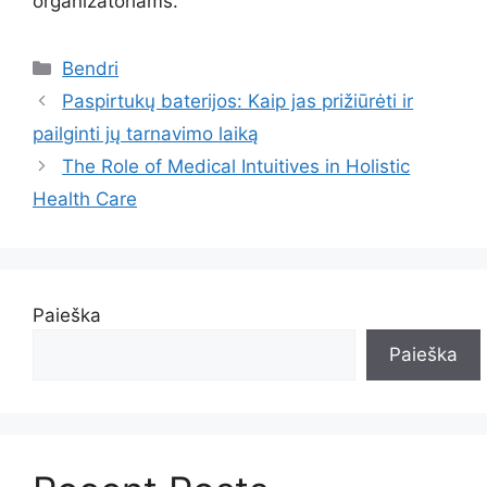
organizatoriams.
Kategorijos
Bendri
Paspirtukų baterijos: Kaip jas prižiūrėti ir
pailginti jų tarnavimo laiką
The Role of Medical Intuitives in Holistic
Health Care
Paieška
Paieška