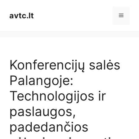
Pereiti
prie
avtc.lt
Meniu
turinio
Konferencijų salės
Palangoje:
Technologijos ir
paslaugos,
padedančios