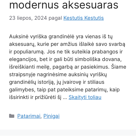
modernus aksesuaras
23 liepos, 2024
pagal
Kestutis Kestutis
Auksinė vyriška grandinėlė yra vienas iš tų
aksesuarų, kurie per amžius išlaikė savo svarbą
ir populiarumą. Jos ne tik suteikia prabangos ir
elegancijos, bet ir gali būti simboliška dovana,
išreiškianti meilę, pagarbą ar pasiekimus. Šiame
straipsnyje nagrinėsime auksinių vyriškų
grandinėlių istoriją, jų įvairovę ir stiliaus
galimybes, taip pat pateiksime patarimų, kaip
išsirinkti ir prižiūrėti šį …
Skaityti toliau
Kategorijos
Patarimai
,
Pinigai