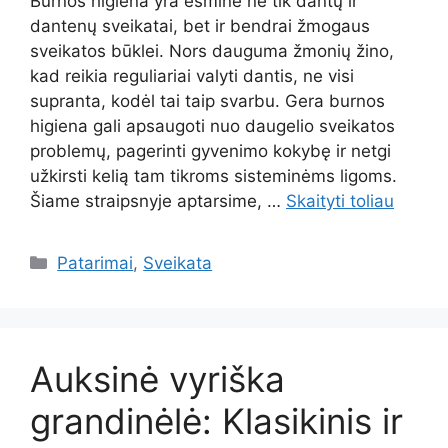
Burnos higiena yra esminė ne tik dantų ir
dantenų sveikatai, bet ir bendrai žmogaus
sveikatos būklei. Nors dauguma žmonių žino,
kad reikia reguliariai valyti dantis, ne visi
supranta, kodėl tai taip svarbu. Gera burnos
higiena gali apsaugoti nuo daugelio sveikatos
problemų, pagerinti gyvenimo kokybę ir netgi
užkirsti kelią tam tikroms sisteminėms ligoms.
Šiame straipsnyje aptarsime, …
Skaityti toliau
Kategorijos
Patarimai
,
Sveikata
Auksinė vyriška
grandinėlė: Klasikinis ir