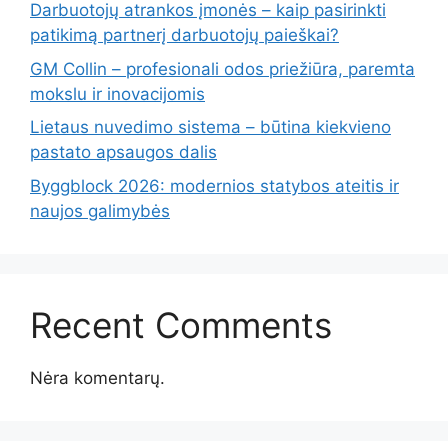
Darbuotojų atrankos įmonės – kaip pasirinkti
patikimą partnerį darbuotojų paieškai?
GM Collin – profesionali odos priežiūra, paremta
mokslu ir inovacijomis
Lietaus nuvedimo sistema – būtina kiekvieno
pastato apsaugos dalis
Byggblock 2026: modernios statybos ateitis ir
naujos galimybės
Recent Comments
Nėra komentarų.