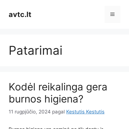
Pereiti
prie
avtc.lt
Meniu
turinio
Patarimai
Kodėl reikalinga gera
burnos higiena?
11 rugpjūčio, 2024
pagal
Kestutis Kestutis