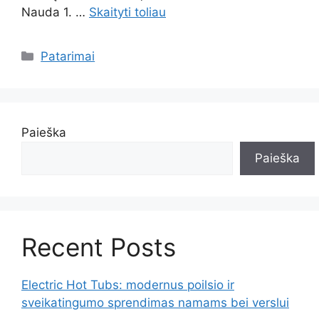
Nauda 1. …
Skaityti toliau
Kategorijos
Patarimai
Paieška
Paieška
Recent Posts
Electric Hot Tubs: modernus poilsio ir
sveikatingumo sprendimas namams bei verslui